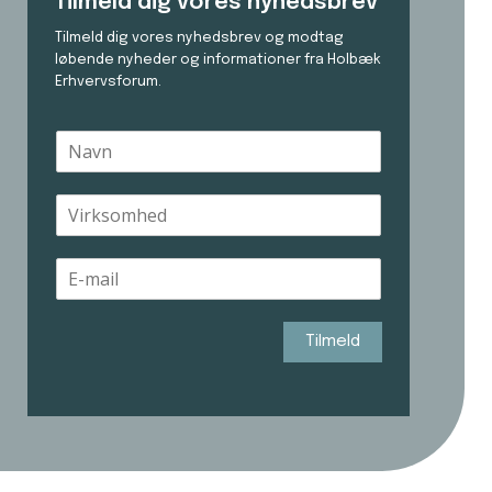
Tilmeld dig vores nyhedsbrev
Tilmeld dig vores nyhedsbrev og modtag
løbende nyheder og informationer fra Holbæk
Erhvervsforum.
N
a
v
V
n
i
*
r
E
k
-
s
m
o
a
m
Tilmeld
i
h
l
e
*
d