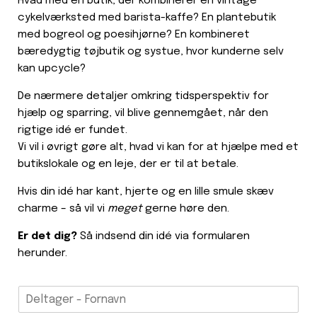
Hvad med en butik, der kombinerer en vintage
cykelværksted med barista-kaffe? En plantebutik
med bogreol og poesihjørne? En kombineret
bæredygtig tøjbutik og systue, hvor kunderne selv
kan upcycle?
De nærmere detaljer omkring tidsperspektiv for
hjælp og sparring, vil blive gennemgået, når den
rigtige idé er fundet.
Vi vil i øvrigt gøre alt, hvad vi kan for at hjælpe med et
butikslokale og en leje, der er til at betale.
Hvis din idé har kant, hjerte og en lille smule skæv
charme – så vil vi
meget
gerne høre den.
Er det dig?
Så indsend din idé via formularen
herunder.
D
e