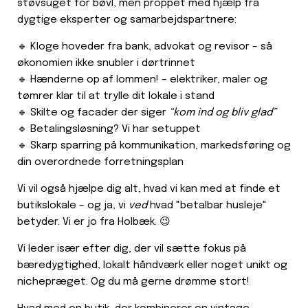
støvsuget for bøvl, men proppet med hjælp fra
dygtige eksperter og samarbejdspartnere:
🔹 Kloge hoveder fra bank, advokat og revisor – så
økonomien ikke snubler i dørtrinnet
🔹 Hænderne op af lommen! – elektriker, maler og
tømrer klar til at trylle dit lokale i stand
🔹 Skilte og facader der siger
“kom ind og bliv glad”
🔹 Betalingsløsning? Vi har setuppet
🔹 Skarp sparring på kommunikation, markedsføring og
din overordnede forretningsplan
Vi vil også hjælpe dig alt, hvad vi kan med at finde et
butikslokale – og ja, vi
ved
hvad "betalbar husleje"
betyder. Vi er jo fra Holbæk. 😉
Vi leder især efter dig, der vil sætte fokus på
bæredygtighed, lokalt håndværk eller noget unikt og
nichepræget. Og du må gerne drømme stort!