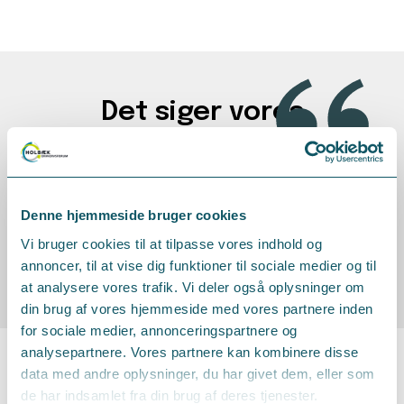
“
Det siger vores
medlemmer
Denne hjemmeside bruger cookies
Vi bruger cookies til at tilpasse vores indhold og
Koblinger mellem
annoncer, til at vise dig funktioner til sociale medier og til
virksomheder
at analysere vores trafik. Vi deler også oplysninger om
din brug af vores hjemmeside med vores partnere inden
I Erhvervsforum vil vi gerne skabe
for sociale medier, annonceringspartnere og
koblinger mellem vores
analysepartnere. Vores partnere kan kombinere disse
medlemmer.
data med andre oplysninger, du har givet dem, eller som
de har indsamlet fra din brug af deres tjenester.
Og det skete, da
Anne-Grethe