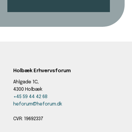
l
e
*
d
Holbæk Erhvervsforum
Ahlgade 1C,
4300 Holbæk
+45 59 44 42 68
heforum@heforum.dk
CVR: 19692337