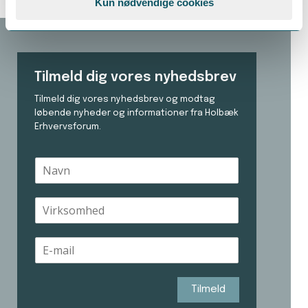
Kun nødvendige cookies
Tilmeld dig vores nyhedsbrev
Tilmeld dig vores nyhedsbrev og modtag
løbende nyheder og informationer fra Holbæk
Erhvervsforum.
N
a
v
V
n
i
*
r
E
k
-
s
m
o
a
m
Tilmeld
i
h