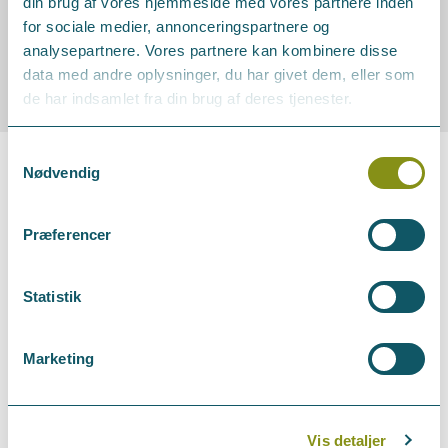
“
din brug af vores hjemmeside med vores partnere inden
for sociale medier, annonceringspartnere og
Koblinger mellem
analysepartnere. Vores partnere kan kombinere disse
virksomheder
data med andre oplysninger, du har givet dem, eller som
de har indsamlet fra din brug af deres tjenester.
I Erhvervsforum vil vi gerne skabe
koblinger mellem vores
Samtykkevalg
medlemmer.
Nødvendig
Og det skete, da
Anne-Grethe
Præferencer
Slagelse
fra Holbæk Boligselskab
blev sat i forbindelse med
Leif
Sørensen
fra Kompetencehuset.
Statistik
Læs casen
Koblinger mellem
virksomheder
Marketing
Vis detaljer