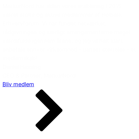
MerkurNord har siden vores etablering i 2015
været stolte og aktive medlemmer af Holbæk
Erhvervforum. Vi har fundet netværket,
rådgivningen og særligt arrangementerne meget
værdifulde igennem årene, og jeg vil helt klart
anbefale enhver virksomhed - uanset størrelse - et
medlemskab!
Daniel Hassing
CEO & Partner, MerkurNord
Bliv medlem