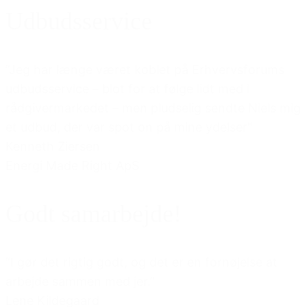
Udbudsservice
”Jeg har længe været koblet på Erhvervsforums
udbudsservice – blot for at følge lidt med i
rådgivermarkedet – men pludselig sendte Niels mig
et udbud, der var spot on på mine ydelser"
Kenneth Ziersen
Energi Made Right ApS
Godt samarbejde!
”I gør det rigtig godt, og det er en fornøjelse at
arbejde sammen med jer.”
Lene Kildegaard