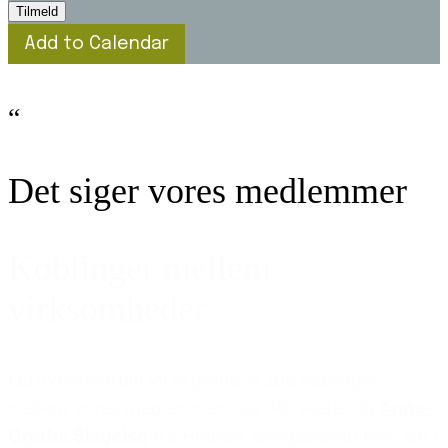
Tilmeld
Add to Calendar
“
Det siger vores medlemmer
Koblinger mellem
virksomheder
I Erhvervsforum vil vi gerne skabe koblinger
mellem vores medlemmer. Og det skete, da
Anne-
Grethe Slagelse
fra Holbæk Boligselskab blev sat i