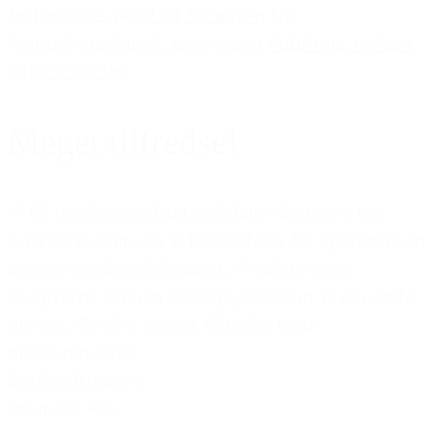
forbindelse med
Leif Sørensen
fra
Kompetencehuset. Læs casen
Koblinger mellem
virksomheder
Meget tilfredse!
Vi fik nogle gode bud på lokale rådgivere fra
Erhvervsforum, da vi havde brug for sparring i en
bygge-/godkendelsessag. Vi valgte en af
rådgiverne og han ved lige, hvordan vi skal gribe
det an. Så vi er meget tilfredse med
henvisningerne
Bettina Bresnov
Bromølle Kro