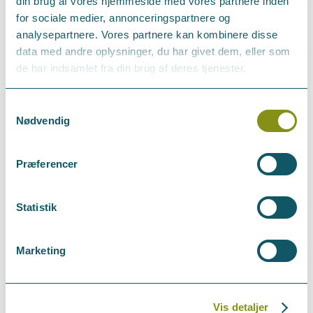
din brug af vores hjemmeside med vores partnere inden
for sociale medier, annonceringspartnere og
analysepartnere. Vores partnere kan kombinere disse
Gratis - men tilmelding nødvendig.
data med andre oplysninger, du har givet dem, eller som
Kun for medlemmer af Holbæk Erhvervsforum eller
de har indsamlet fra din brug af deres tjenester.
Holbæk Byforum
Samtykkevalg
Nødvendig
Andet
Præferencer
Tilmeld
Add to Calendar
Statistik
Marketing
Tilmelding
Vis detaljer